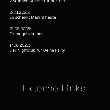
2 Stunden Auszeit für nur 19 €
24.11.2025:
So schenkt Man(n) heute
21.08.2025:
Fremdgehzimmer
17.08.2025:
Der Nightclub für Deine Party
Externe Links:
Limousinen-
Patricia
Laura
Betreiberverband
Regio Wetter
City-Taxi