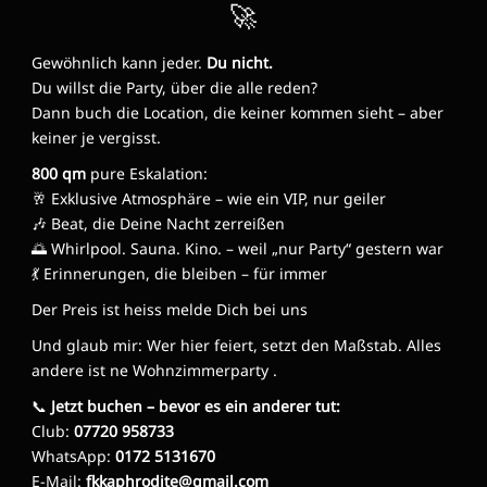
🚀
Gewöhnlich kann jeder.
Du nicht.
Du willst die Party, über die alle reden?
Dann buch die Location, die keiner kommen sieht – aber
keiner je vergisst.
800 qm
pure Eskalation:
🥂 Exklusive Atmosphäre – wie ein VIP, nur geiler
🎶 Beat, die Deine Nacht zerreißen
🌅 Whirlpool. Sauna. Kino. – weil „nur Party“ gestern war
💃 Erinnerungen, die bleiben – für immer
Der Preis ist heiss melde Dich bei uns
Und glaub mir: Wer hier feiert, setzt den Maßstab. Alles
andere ist ne Wohnzimmerparty .
📞
Jetzt buchen – bevor es ein anderer tut:
Club:
07720 958733
WhatsApp:
0172 5131670
E-Mail:
fkkaphrodite@gmail.com